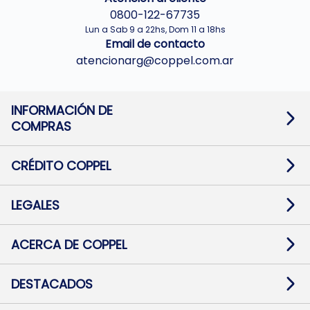
0800-122-67735
Lun a Sab 9 a 22hs, Dom 11 a 18hs
Email de contacto
atencionarg@coppel.com.ar
INFORMACIÓN DE
COMPRAS
Promociones bancarias
Cambios y devoluciones
Términos y condiciones
CRÉDITO COPPEL
Botón de arrepentimiento
Información al usuario financiero
Mapa de sitio
Información del crédito
Solicitar Crédito
LEGALES
Medios de Pago
Contacto
Pago Fácil Online
Quejas/Reclamos
Baja contratos
ACERCA DE COPPEL
Defensa al consumidor CABA
Mi Coppel Billetera
Nuestras Tiendas
Trabajá con Nosotros
DESTACADOS
Preguntas Frecuentes
Ropa
Zapatillas