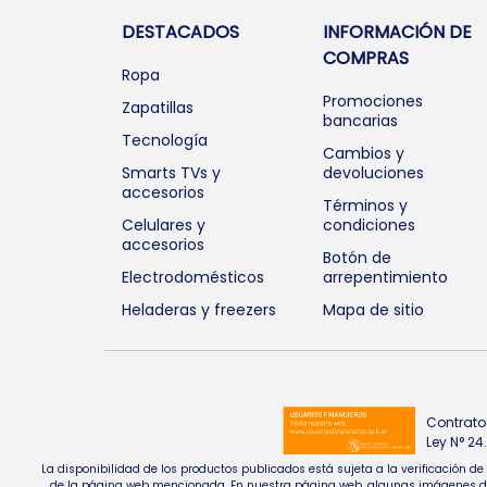
DESTACADOS
INFORMACIÓN DE
COMPRAS
Ropa
Promociones
Zapatillas
bancarias
Tecnología
Cambios y
Smarts TVs y
devoluciones
accesorios
Términos y
Celulares y
condiciones
accesorios
Botón de
Electrodomésticos
arrepentimiento
Heladeras y freezers
Mapa de sitio
Contrato
Ley N° 2
La disponibilidad de los productos publicados está sujeta a la verificación d
de la página web mencionada. En nuestra página web, algunas imágenes de pr