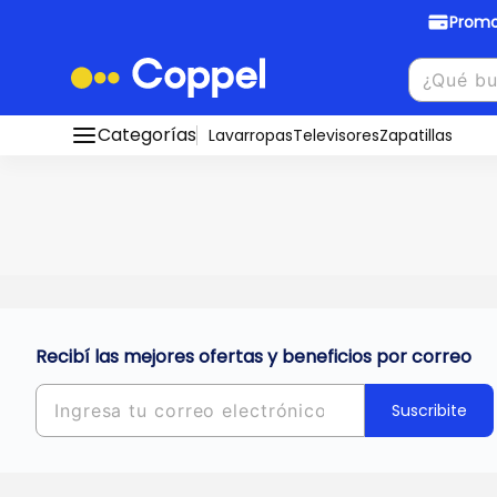
Promo
Promociones Bancarias
Crédi
Categorías
Conocé todos nuestros medios de pago
Lavarropas
Televisores
Zapatillas
Hasta
8 cu
Ver promos
muebles y
tu DNI!
¡Ahora co
Solicitá t
Recibí las mejores ofertas y beneficios por correo
Suscribite