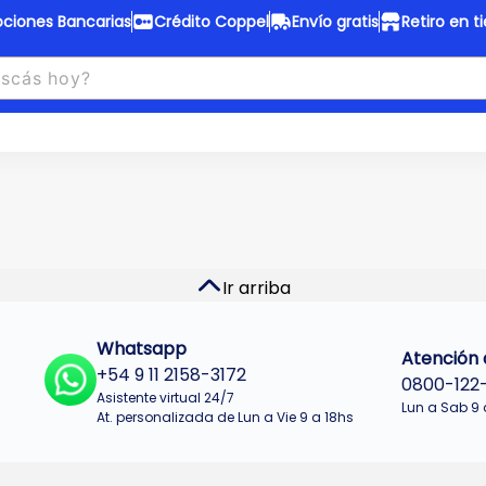
ciones Bancarias
Crédito Coppel
Envío gratis
Retiro en t
to Coppel
Envío gratis
otas fijas en ropa y 12 en
Desde
$150.000 a CABA y GB
 electrodomésticos.
¡Solo con
web.
No se realizan envios a Tu
n cuotas más bajas!
Misiones.
u Crédito
Ver productos
Ir arriba
Whatsapp
Atención a
+54 9 11 2158-3172
0800-122
Asistente virtual 24/7
Lun a Sab 9 
At. personalizada de Lun a Vie 9 a 18hs