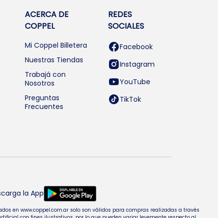
ACERCA DE
REDES
COPPEL
SOCIALES
Mi Coppel Billetera
Facebook
Nuestras Tiendas
Instagram
Trabajá con
YouTube
Nosotros
Preguntas
TikTok
Frecuentes
carga la App
entados en www.coppel.com.ar solo son válidos para compras realizadas a través
cial con fines ilustrativos, por lo que pueden variar levemente respecto al