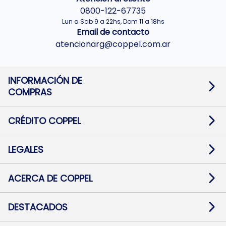
0800-122-67735
Lun a Sab 9 a 22hs, Dom 11 a 18hs
Email de contacto
atencionarg@coppel.com.ar
INFORMACIÓN DE
COMPRAS
Promociones bancarias
Cambios y devoluciones
Términos y condiciones
CRÉDITO COPPEL
Botón de arrepentimiento
Información al usuario financiero
Mapa de sitio
Información del crédito
Solicitar Crédito
LEGALES
Medios de Pago
Contacto
Pago Fácil Online
Quejas/Reclamos
Baja contratos
ACERCA DE COPPEL
Defensa al consumidor CABA
Mi Coppel Billetera
Nuestras Tiendas
Trabajá con Nosotros
DESTACADOS
Preguntas Frecuentes
Ropa
Zapatillas