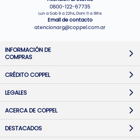
0800-122-67735
Lun a Sab 9 a 22hs, Dom 11 a 18hs
Email de contacto
atencionarg@coppel.com.ar
INFORMACIÓN DE
COMPRAS
Promociones bancarias
Cambios y devoluciones
Términos y condiciones
CRÉDITO COPPEL
Botón de arrepentimiento
Información al usuario financiero
Mapa de sitio
Información del crédito
Solicitar Crédito
LEGALES
Medios de Pago
Contacto
Pago Fácil Online
Quejas/Reclamos
Baja contratos
ACERCA DE COPPEL
Defensa al consumidor CABA
Mi Coppel Billetera
Nuestras Tiendas
Trabajá con Nosotros
DESTACADOS
Preguntas Frecuentes
Ropa
Zapatillas