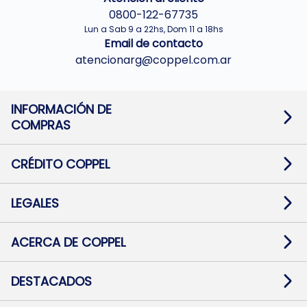
0800-122-67735
Lun a Sab 9 a 22hs, Dom 11 a 18hs
Email de contacto
atencionarg@coppel.com.ar
INFORMACIÓN DE
COMPRAS
Promociones bancarias
Cambios y devoluciones
Términos y condiciones
CRÉDITO COPPEL
Botón de arrepentimiento
Información al usuario financiero
Mapa de sitio
Información del crédito
Solicitar Crédito
LEGALES
Medios de Pago
Contacto
Pago Fácil Online
Quejas/Reclamos
Baja contratos
ACERCA DE COPPEL
Defensa al consumidor CABA
Mi Coppel Billetera
Nuestras Tiendas
Trabajá con Nosotros
DESTACADOS
Preguntas Frecuentes
Ropa
Zapatillas