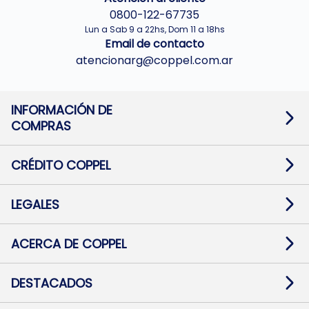
0800-122-67735
Lun a Sab 9 a 22hs, Dom 11 a 18hs
Email de contacto
atencionarg@coppel.com.ar
INFORMACIÓN DE
COMPRAS
Promociones bancarias
Cambios y devoluciones
Términos y condiciones
CRÉDITO COPPEL
Botón de arrepentimiento
Información al usuario financiero
Mapa de sitio
Información del crédito
Solicitar Crédito
LEGALES
Medios de Pago
Contacto
Pago Fácil Online
Quejas/Reclamos
Baja contratos
ACERCA DE COPPEL
Defensa al consumidor CABA
Mi Coppel Billetera
Nuestras Tiendas
Trabajá con Nosotros
DESTACADOS
Preguntas Frecuentes
Ropa
Zapatillas