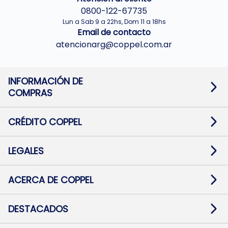
0800-122-67735
Lun a Sab 9 a 22hs, Dom 11 a 18hs
Email de contacto
atencionarg@coppel.com.ar
INFORMACIÓN DE
COMPRAS
Promociones bancarias
Cambios y devoluciones
Términos y condiciones
CRÉDITO COPPEL
Botón de arrepentimiento
Información al usuario financiero
Mapa de sitio
Información del crédito
Solicitar Crédito
LEGALES
Medios de Pago
Contacto
Pago Fácil Online
Quejas/Reclamos
Baja contratos
ACERCA DE COPPEL
Defensa al consumidor CABA
Mi Coppel Billetera
Nuestras Tiendas
Trabajá con Nosotros
DESTACADOS
Preguntas Frecuentes
Ropa
Zapatillas